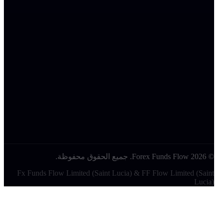
إخلاء المسؤولية والإفصاح القانوني
اقرأ المزيد
الموقع الإلكتروني https://forexfundsflow.com مملوك ومُدار من قبل
شركة Fx Funds Flow Ltd.، وهي شركة مسجلة في سانت لوسيا
تحت رقم التسجيل 2025-00415، وشركة FF Flow LTD سانت
لوسيا تحت رقم التسجيل 78177928. Forex Funds Flow ("FFF" أو
نحن" أو "لنا" أو "خاصتنا") هي شركة تقييم فقط توفر الوصول إلى
يئات تداول محاكاة لغرض وحيد هو تقييم مهارة التداول والاتساق
إدارة المخاطر. نحن لا نقدم خدمات وساطة، ولا نقبل ودائع العملاء،
لا نوفر الوصول إلى حسابات تداول حية أو أسواق مالية حقيقية.
Forex Funds . جميع الحقوق محفوظة.
Fx Funds Flow Limited (Saint Lucia) & FF Flow Limited (Sain
Lucia